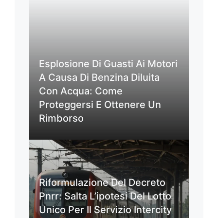
Esplosione Di Guasti Ai Motori
A Causa Di Benzina Diluita
Con Acqua: Come
Proteggersi E Ottenere Un
Rimborso
Riformulazione Del Decreto
Pnrr: Salta L’ipotesi Del Lotto
Unico Per Il Servizio Intercity