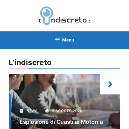
Vai
al
contenuto
Menu
L’indiscreto
NEWS
5 AGOSTO 2026
Esplosione di Guasti ai Motori a