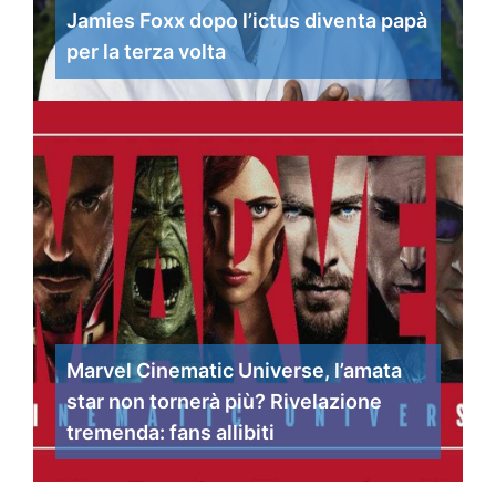
Jamies Foxx dopo l’ictus diventa papà
per la terza volta
Marvel Cinematic Universe, l’amata
star non tornerà più? Rivelazione
tremenda: fans allibiti