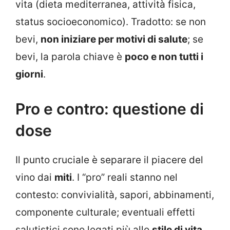
vita (dieta mediterranea, attività fisica,
status socioeconomico). Tradotto: se non
bevi,
non iniziare per motivi di salute
; se
bevi, la parola chiave è
poco e non tutti i
giorni
.
Pro e contro: questione di
dose
Il punto cruciale è separare il piacere del
vino dai
miti
. I “pro” reali stanno nel
contesto: convivialità, sapori, abbinamenti,
componente culturale; eventuali effetti
salutistici sono legati più allo
stile di vita