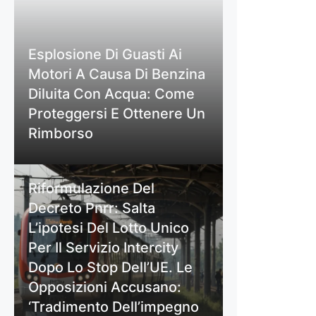
Esplosione Di Guasti Ai
Motori A Causa Di Benzina
Diluita Con Acqua: Come
Proteggersi E Ottenere Un
Rimborso
Riformulazione Del
Decreto Pnrr: Salta
L’ipotesi Del Lotto Unico
Per Il Servizio Intercity
Dopo Lo Stop Dell’UE. Le
Opposizioni Accusano:
‘Tradimento Dell’impegno