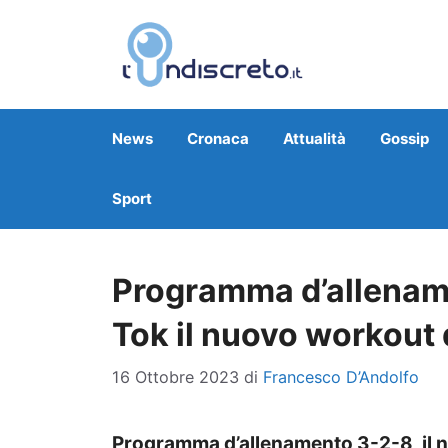
Vai
al
contenuto
News
Cronaca
Attualità
Gossip
Sport
Programma d’allename
Tok il nuovo workout d
16 Ottobre 2023
di
Francesco D’Andolfo
Programma d’allenamento 3-2-8, il 