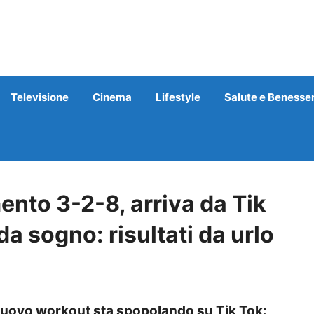
Televisione
Cinema
Lifestyle
Salute e Benesse
nto 3-2-8, arriva da Tik
a sogno: risultati da urlo
nuovo workout sta spopolando su Tik Tok: