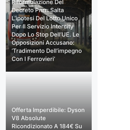
Riformulazione Del
Decreto Pnrr: Salta
L’ipotesi Del Lotto Unico
Per Il Servizio Intercity
Dopo Lo Stop Dell’UE. Le
Opposizioni Accusano:
‘Tradimento Dell’impegno
Con I Ferrovieri’
Offerta Imperdibile: Dyson
V8 Absolute
Ricondizionato A 184€ Su