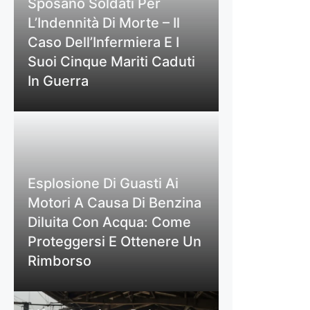
Sposano Soldati Per
L’Indennità Di Morte – Il
Caso Dell’Infermiera E I
Suoi Cinque Mariti Caduti
In Guerra
Esplosione Di Guasti Ai
Motori A Causa Di Benzina
Diluita Con Acqua: Come
Proteggersi E Ottenere Un
Rimborso