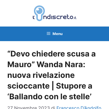
Vai
al
contenuto
Menu
“Devo chiedere scusa a
Mauro” Wanda Nara:
nuova rivelazione
scioccante | Stupore a
‘Ballando con le stelle’
27 Novembre 2023
di
Francesco D’Andolfo