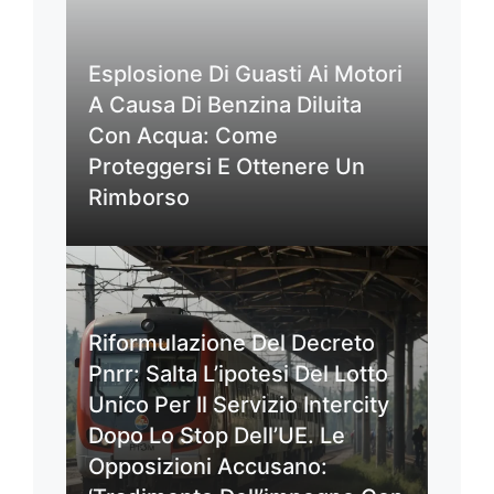
Esplosione Di Guasti Ai Motori
A Causa Di Benzina Diluita
Con Acqua: Come
Proteggersi E Ottenere Un
Rimborso
Riformulazione Del Decreto
Pnrr: Salta L’ipotesi Del Lotto
Unico Per Il Servizio Intercity
Dopo Lo Stop Dell’UE. Le
Opposizioni Accusano: