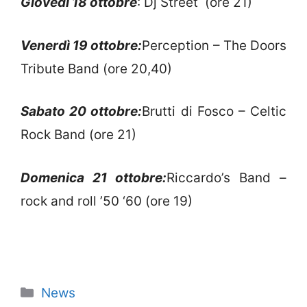
Giovedì 18 ottobre
: Dj Street (ore 21)
Venerdì 19 ottobre:
Perception – The Doors
Tribute Band (ore 20,40)
Sabato 20 ottobre:
Brutti di Fosco – Celtic
Rock Band (ore 21)
Domenica 21 ottobre:
Riccardo’s Band –
rock and roll ’50 ‘60 (ore 19)
Categorie
News