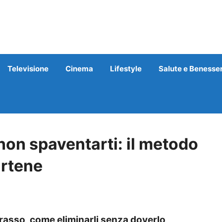
Televisione
Cinema
Lifestyle
Salute e Benesse
non spaventarti: il metodo
artene
erasso, come eliminarli senza doverlo