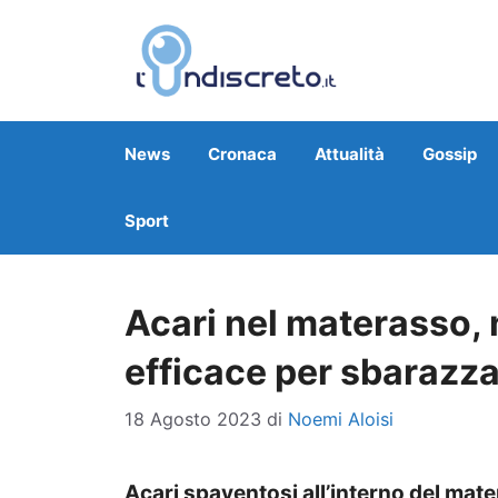
Vai
al
contenuto
News
Cronaca
Attualità
Gossip
Sport
Acari nel materasso, 
efficace per sbarazz
18 Agosto 2023
di
Noemi Aloisi
Acari spaventosi all’interno del mat