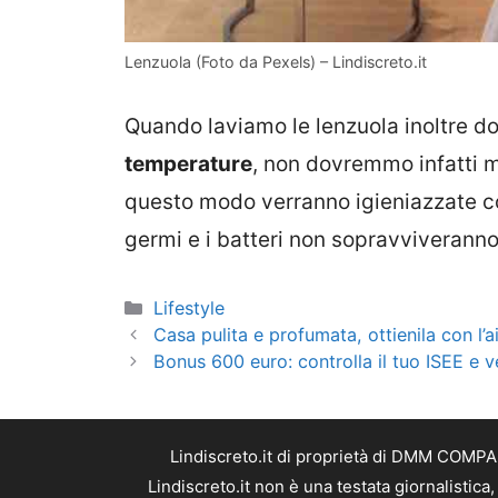
Lenzuola (Foto da Pexels) – Lindiscreto.it
Quando laviamo le lenzuola inoltre do
temperature
, non dovremmo infatti m
questo modo verranno igieniazzate c
germi e i batteri non sopravviveranno
Categorie
Lifestyle
Casa pulita e profumata, ottienila con l’ai
Bonus 600 euro: controlla il tuo ISEE e ve
Lindiscreto.it di proprietà di DMM COMPAN
Lindiscreto.it non è una testata giornalistic