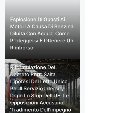
Esplosione Di Guasti Ai
Motori A Causa Di Benzina
Diluita Con Acqua: Come
Proteggersi E Ottenere Un
Rimborso
Riformulazione Del
Decreto Pnrr: Salta
L’ipotesi Del Lotto Unico
Per Il Servizio Intercity
Dopo Lo Stop Dell’UE. Le
Opposizioni Accusano:
‘Tradimento Dell’impegno