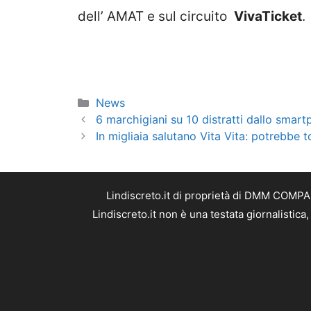
dell’ AMAT e sul circuito
VivaTicket
.
Categorie
News
6 marchigiani su 10 distratti dallo smart
In migliaia salutano Vita Vita: potrebbe t
Lindiscreto.it di proprietà di DMM COMPAN
Lindiscreto.it non è una testata giornalistic