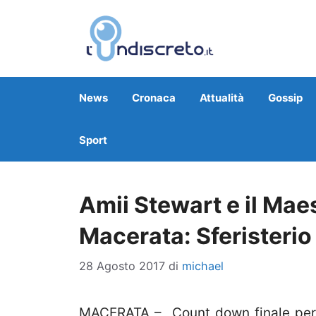
Vai
al
contenuto
News
Cronaca
Attualità
Gossip
Sport
Amii Stewart e il Maes
Macerata: Sferisterio
28 Agosto 2017
di
michael
MACERATA – Count down finale per 