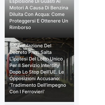
Esplosione Di Guasti Ai
Motori A Causa Di Benzina
Diluita Con Acqua: Come
Proteggersi E Ottenere Un
Rimborso
Riformulazione Del
Decreto Pnrr: Salta
L’ipotesi Del Lotto Unico
Per Il Servizio Intercity
Dopo Lo Stop Dell’UE. Le
Opposizioni Accusano:
‘Tradimento Dell’impegno
Con I Ferrovieri’