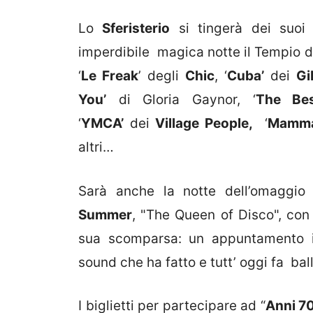
Lo
Sferisterio
si tingerà dei suoi 
imperdibile magica notte il Tempio dell
‘
Le Freak
’ degli
Chic
, ‘
Cuba’
dei
Gi
You’
di Gloria Gaynor, ‘
The Be
‘
YMCA’
dei
Village People,
‘
Mamma
altri…
Sarà anche la notte dell’omaggi
Summer
, "The Queen of Disco", con
sua scomparsa: un appuntamento i
sound che ha fatto e tutt’ oggi fa bal
I biglietti per partecipare ad “
Anni 7