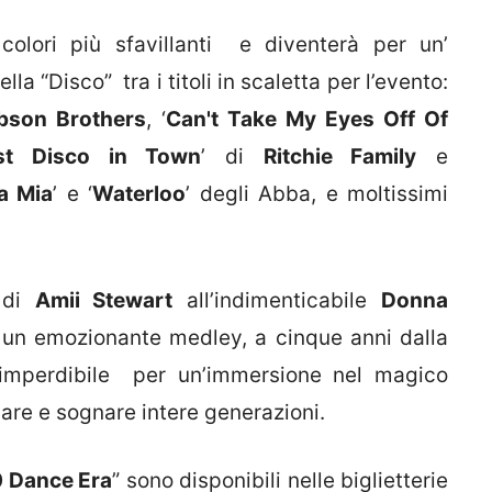
colori più sfavillanti e diventerà per un’
a “Disco” tra i titoli in scaletta per l’evento:
bson Brothers
, ‘
Can't Take My Eyes Off Of
st Disco in Town
’ di
Ritchie Family
e
 Mia
’ e ‘
Waterloo
’ degli Abba, e moltissimi
o di
Amii Stewart
all’indimenticabile
Donna
 un emozionante medley, a cinque anni dalla
mperdibile per un’immersione nel magico
lare e sognare intere generazioni.
0 Dance Era
” sono disponibili nelle biglietterie