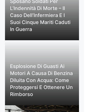
Sposano Soldati Per
L’Indennità Di Morte – Il
Caso Dell’Infermiera E I
Suoi Cinque Mariti Caduti
In Guerra
Esplosione Di Guasti Ai
Motori A Causa Di Benzina
Diluita Con Acqua: Come
Proteggersi E Ottenere Un
Rimborso