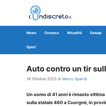
Vai
al
contenuto
News
Cronaca
Attualità
Gossip
Sport
Auto contro un tir su
18 Ottobre 2023
di
Marco Spartà
Un uomo di 41 anni è rimasto vittima d
sulla statale 460 a Cuorgnè, in provin