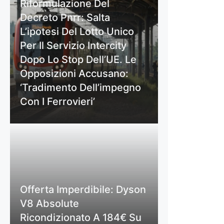
Riformulazione Del
Decreto Pnrr: Salta
L’ipotesi Del Lotto Unico
Per Il Servizio Intercity
Dopo Lo Stop Dell’UE. Le
Opposizioni Accusano:
‘Tradimento Dell’impegno
Con I Ferrovieri’
Offerta Imperdibile: Dyson
V8 Absolute
Ricondizionato A 184€ Su