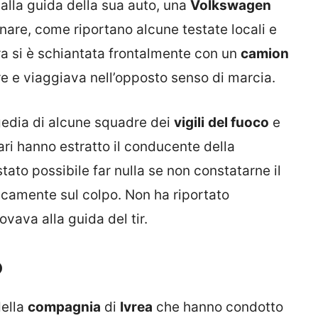
 alla guida della sua auto, una
Volkswagen
nare, come riportano alcune testate locali e
ura si è schiantata frontalmente con un
camion
e e viaggiava nell’opposto senso di marcia.
agedia di alcune squadre dei
vigili
del fuoco
e
tari hanno estratto il conducente della
ato possibile far nulla se non constatarne il
icamente sul colpo. Non ha riportato
vava alla guida del tir.
o
ella
compagnia
di
Ivrea
che hanno condotto