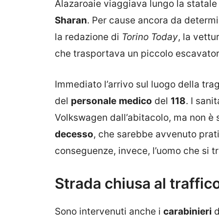
Alazaroaie viaggiava lungo la statale
Sharan
. Per cause ancora da determi
la redazione di
Torino Today
, la vett
che trasportava un piccolo escavator
Immediato l’arrivo sul luogo della tr
del
personale
medico
del
118
. I sani
Volkswagen dall’abitacolo, ma non è st
decesso
, che sarebbe avvenuto prat
conseguenze, invece, l’uomo che si tro
Strada chiusa al traffic
Sono intervenuti anche i
carabinieri
d