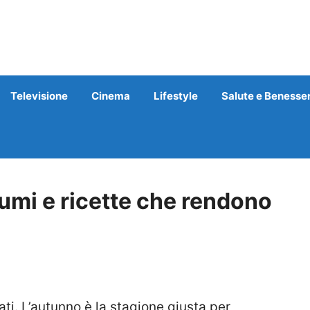
Televisione
Cinema
Lifestyle
Salute e Benesse
umi e ricette che rendono
ti. L’autunno è la stagione giusta per