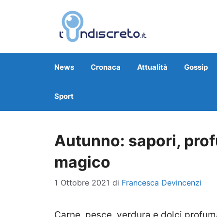
Vai
al
contenuto
News
Cronaca
Attualità
Gossip
Sport
Autunno: sapori, prof
magico
1 Ottobre 2021
di
Francesca Devincenzi
Carne, pesce, verdura e dolci profuma