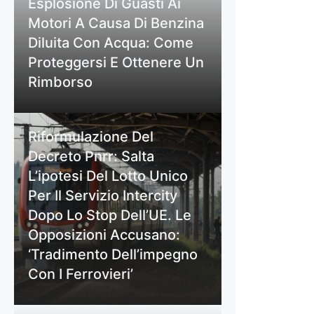
Esplosione Di Guasti Ai
Motori A Causa Di Benzina
Diluita Con Acqua: Come
Proteggersi E Ottenere Un
Rimborso
Riformulazione Del
Decreto Pnrr: Salta
L’ipotesi Del Lotto Unico
Per Il Servizio Intercity
Dopo Lo Stop Dell’UE. Le
Opposizioni Accusano:
‘Tradimento Dell’impegno
Con I Ferrovieri’