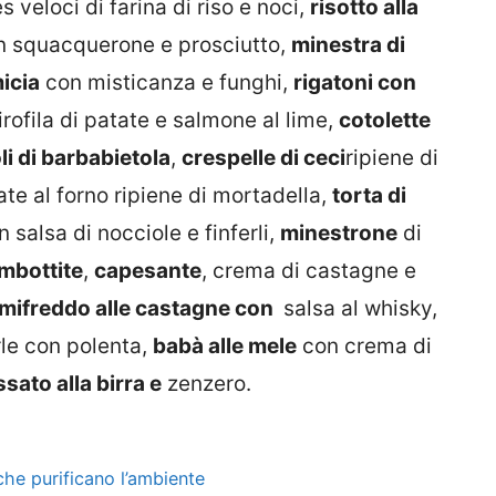
 veloci di farina di riso e noci,
risotto alla
 squacquerone e prosciutto,
minestra di
icia
con misticanza e funghi,
rigatoni con
ofila di patate e salmone al lime,
cotolette
li di barbabietola
,
crespelle di ceci
ripiene di
te al forno ripiene di mortadella,
torta di
 salsa di nocciole e finferli,
minestrone
di
imbottite
,
capesante
, crema di castagne e
mifreddo alle castagne con
salsa al whisky,
le con polenta,
babà alle mele
con crema di
sato alla birra e
zenzero.
he purificano l’ambiente