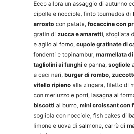
Ecco allora un assaggio di autunno con
cipolle e nocciole, finto tournedos di
arrosto
con patate,
focaccine con pr
gratin di
zucca e amaretti
, sfogliata
e aglio al forno,
cupole gratinate di c
fondenti e topinambur,
marmellata di 
tagliolini ai funghi
e panna,
sogliole
a
e ceci neri,
burger di rombo
,
zuccott
vitello ripieno
alla zingara, filetto di
con merluzzo e porri, lasagna al for
biscotti
al burro,
mini croissant con 
sogliola con nocciole, fish cakes di
b
limone e uova di salmone, carrè di
ma