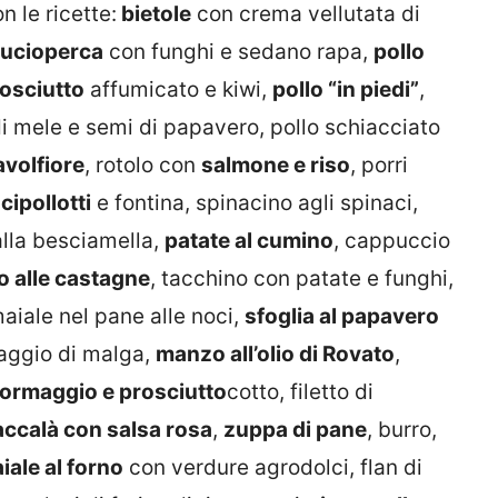
 le ricette:
bietole
con crema vellutata di
lucioperca
con funghi e sedano rapa,
pollo
osciutto
affumicato e kiwi,
pollo “in piedi”
,
 di mele e semi di papavero, pollo schiacciato
avolfiore
, rotolo con
salmone e riso
, porri
cipollotti
e fontina, spinacino agli spinaci,
lla besciamella,
patate al cumino
, cappuccio
o alle castagne
, tacchino con patate e funghi,
 maiale nel pane alle noci,
sfoglia al papavero
maggio di malga,
manzo all’olio di Rovato
,
formaggio e prosciutto
cotto, filetto di
accalà con salsa rosa
,
zuppa di pane
, burro,
iale al forno
con verdure agrodolci, flan di