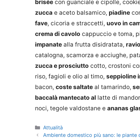
brisée
con guanciale e cipolle, cookies
zucca
e aceto balsamico,
piadine
con
fave
, cicoria e straccetti,
uovo in cam
crema di cavolo
cappuccio e toma, pir
impanate
alla frutta disidratata,
ravio
catalogna, scamorza e acciughe, pata
zucca e prosciutto
cotto, crostoni con
riso, fagioli e olio al timo,
seppioline 
bacon,
coste saltate
al tamarindo,
se
baccalà mantecato al
latte di mandor
noci, tegole valdostane e
ananas glas
Categorie
Attualità
Ambiente domestico più sano: le piante c