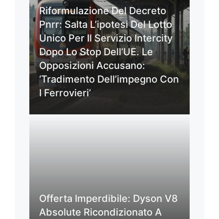
Riformulazione Del Decreto
Pnrr: Salta L’ipotesi Del Lotto
Unico Per Il Servizio Intercity
Dopo Lo Stop Dell’UE. Le
Opposizioni Accusano:
‘Tradimento Dell’impegno Con
I Ferrovieri’
Offerta Imperdibile: Dyson V8
Absolute Ricondizionato A