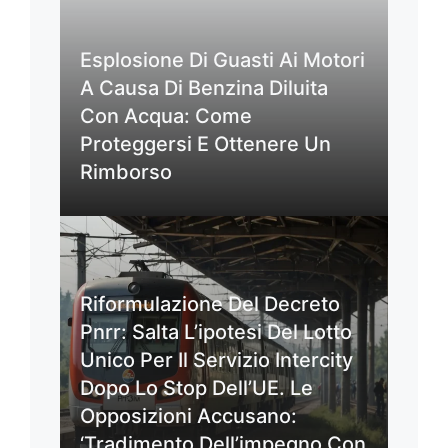
Esplosione Di Guasti Ai Motori
A Causa Di Benzina Diluita
Con Acqua: Come
Proteggersi E Ottenere Un
Rimborso
Riformulazione Del Decreto
Pnrr: Salta L’ipotesi Del Lotto
Unico Per Il Servizio Intercity
Dopo Lo Stop Dell’UE. Le
Opposizioni Accusano:
‘Tradimento Dell’impegno Con