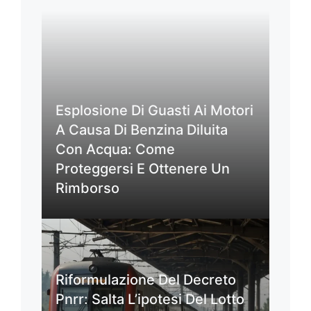
Esplosione Di Guasti Ai Motori
A Causa Di Benzina Diluita
Con Acqua: Come
Proteggersi E Ottenere Un
Rimborso
Riformulazione Del Decreto
Pnrr: Salta L’ipotesi Del Lotto