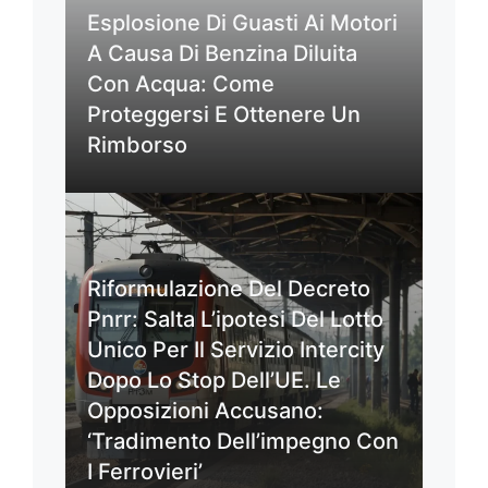
Esplosione Di Guasti Ai Motori
A Causa Di Benzina Diluita
Con Acqua: Come
Proteggersi E Ottenere Un
Rimborso
Riformulazione Del Decreto
Pnrr: Salta L’ipotesi Del Lotto
Unico Per Il Servizio Intercity
Dopo Lo Stop Dell’UE. Le
Opposizioni Accusano:
‘Tradimento Dell’impegno Con
I Ferrovieri’