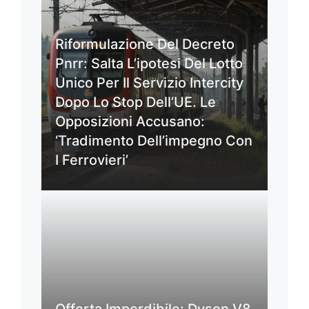
Riformulazione Del Decreto
Pnrr: Salta L’ipotesi Del Lotto
Unico Per Il Servizio Intercity
Dopo Lo Stop Dell’UE. Le
Opposizioni Accusano:
‘Tradimento Dell’impegno Con
I Ferrovieri’
Offerta Imperdibile: Dyson V8