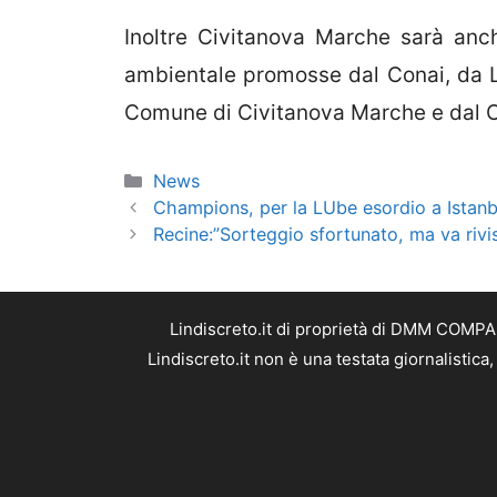
Inoltre Civitanova Marche sarà anch
ambientale promosse dal Conai, da L
Comune di Civitanova Marche e dal 
Categorie
News
Champions, per la LUbe esordio a Istanb
Recine:”Sorteggio sfortunato, ma va rivis
Lindiscreto.it di proprietà di DMM COMPAN
Lindiscreto.it non è una testata giornalistic