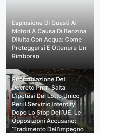
Esplosione Di Guasti Ai
Motori A Causa Di Benzina
Diluita Con Acqua: Come
Proteggersi E Ottenere Un
Rimborso
Riformulazione Del
Decreto Pnrr: Salta
L’ipotesi Del Lotto Unico
Per Il Servizio Intercity
Dopo Lo Stop Dell’UE. Le
Opposizioni Accusano:
‘Tradimento Dell’impegno