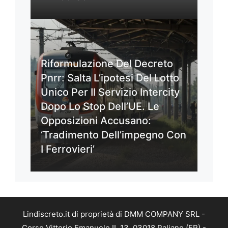
Riformulazione Del Decreto
Pnrr: Salta L’ipotesi Del Lotto
Unico Per Il Servizio Intercity
Dopo Lo Stop Dell’UE. Le
Opposizioni Accusano:
‘Tradimento Dell’impegno Con
I Ferrovieri’
Lindiscreto.it di proprietà di DMM COMPANY SRL -
Corso Vittorio Emanuele II, 13, 03018 Paliano (FR) -