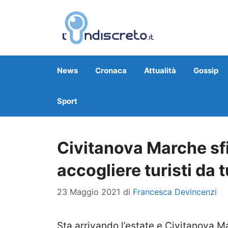
Vai
al
contenuto
News
Cronaca
Attualità
Gossip
Sport
Civitanova Marche sf
accogliere turisti da t
23 Maggio 2021
di
Francesca Devincenzi
Sta arrivando l’estate e Civitanova Ma