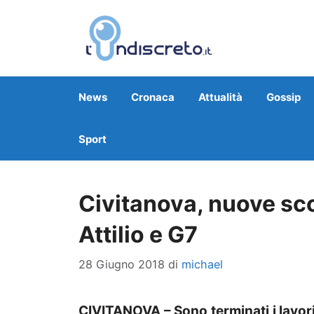
Vai
al
contenuto
News
Cronaca
Attualità
Gossip
Sport
Civitanova, nuove scog
Attilio e G7
28 Giugno 2018
di
michael
CIVITANOVA – Sono terminati i lavori