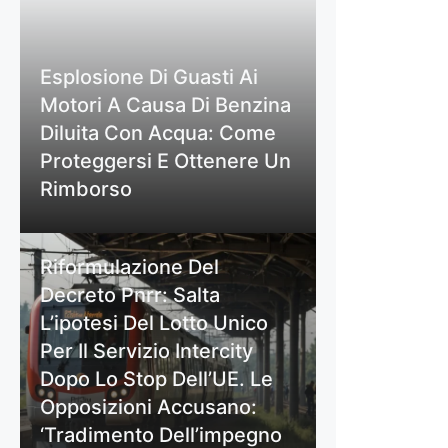
Esplosione Di Guasti Ai
Motori A Causa Di Benzina
Diluita Con Acqua: Come
Proteggersi E Ottenere Un
Rimborso
Riformulazione Del
Decreto Pnrr: Salta
L’ipotesi Del Lotto Unico
Per Il Servizio Intercity
Dopo Lo Stop Dell’UE. Le
Opposizioni Accusano:
‘Tradimento Dell’impegno