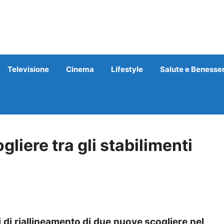
Televisione
Cinema
Lifestyle
Salute e Benesse
liere tra gli stabilimenti
 di riallineamento di due nuove scogliere nel