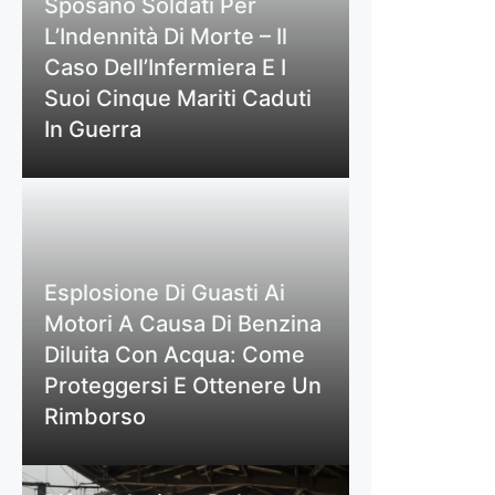
Sposano Soldati Per
L’Indennità Di Morte – Il
Caso Dell’Infermiera E I
Suoi Cinque Mariti Caduti
In Guerra
Esplosione Di Guasti Ai
Motori A Causa Di Benzina
Diluita Con Acqua: Come
Proteggersi E Ottenere Un
Rimborso