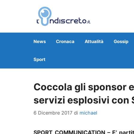
Vai
al
contenuto
News
Cronaca
Attualità
Gossip
Sport
Coccola gli sponsor e 
servizi esplosivi co
6 Dicembre 2017
di
michael
SPORT COMMUNICATION – E’ partito