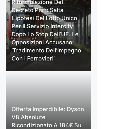
Riformulazione Del
Decreto Pnrr: Salta
L’ipotesi Del Lotto Unico
Per Il Servizio Intercity
Dopo Lo Stop Dell’UE. Le
Opposizioni Accusano:
‘Tradimento Dell’impegno
Con I Ferrovieri’
Offerta Imperdibile: Dyson
V8 Absolute
Ricondizionato A 184€ Su