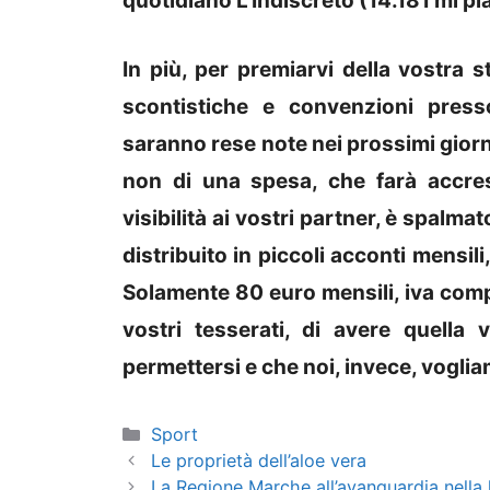
quotidiano L’Indiscreto (14.181 mi pi
In più, per premiarvi della vostra 
scontistiche e convenzioni presso
saranno rese note nei prossimi giorni
non di una spesa, che farà accres
visibilità ai vostri partner, è spalm
distribuito in piccoli acconti mensili
Solamente 80 euro mensili, iva comp
vostri tesserati, di avere quella 
permettersi e che noi, invece, vogliam
Categorie
Sport
Le proprietà dell’aloe vera
La Regione Marche all’avanguardia nella 