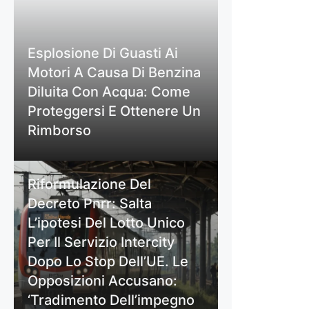
Esplosione Di Guasti Ai
Motori A Causa Di Benzina
Diluita Con Acqua: Come
Proteggersi E Ottenere Un
Rimborso
Riformulazione Del
Decreto Pnrr: Salta
L’ipotesi Del Lotto Unico
Per Il Servizio Intercity
Dopo Lo Stop Dell’UE. Le
Opposizioni Accusano:
‘Tradimento Dell’impegno