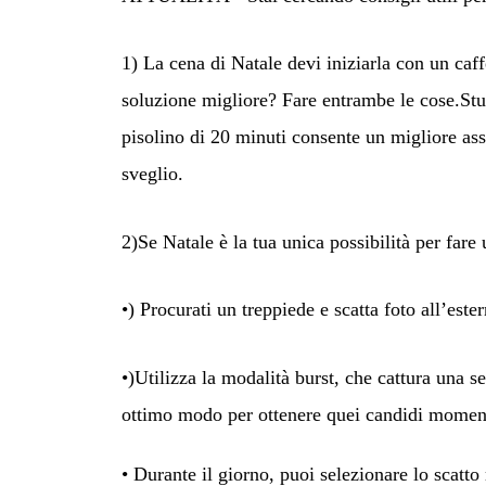
1) La cena di Natale devi iniziarla con u
n caf
soluzione
migliore? Fare entrambe le cose.Stu
pisolino di 20 minuti consente
un migliore
ass
sveglio.
2)Se Natale è la tua unica possibilità per
fare
u
•) Procurati un treppiede e scatta foto all’este
•)Utilizza
la modalità
burst
, che cattura una s
ottimo modo per ottenere quei candidi moment
• Durante il giorno, puoi
selezionare
lo
scatto 