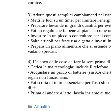
cornice
.
3) Adotta questi semplici cambiamenti nel risp
• Metti le luci su un timer per limitare l'energi
• Preparare bevande in grandi quantità per evit
• Fai un regalo che fa bene al pianeta, come 
• Investire in un piccolo contenitore per il co
• Salta articoli per feste usa e getta e investi
• Prepara un piano alimentare che si estende ol
vadano sprecati.
4)
L’elenco delle cose da fare
la sera prima
di 
• Carica la tua tecnologia: include il telefono,
• Acquistare un pacco di batterie (sia AA che 
regali non funzionano.
• Fai scorta di tutto l'essenziale per l'uso sfu
di tè.
• Prima di andare a letto, lascia
insieme ai tuo
Categorie
Attualità