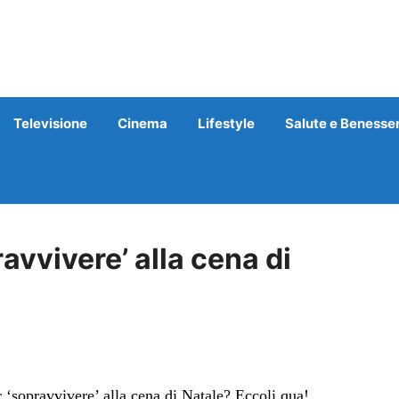
Televisione
Cinema
Lifestyle
Salute e Benesse
ravvivere’ alla cena di
‘sopravvivere’ alla cena di Natale? Eccoli qua!