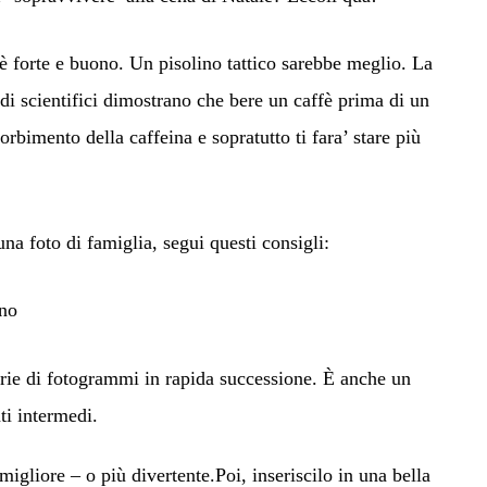
fè forte e buono. Un pisolino tattico sarebbe meglio.
La
di scientifici dimostrano che bere un caffè prima di un
orbimento della caffeina e sopratutto ti fara’ stare più
na foto di famiglia, segui questi consigli:
rno
erie di fotogrammi in rapida successione. È anche un
i intermedi.
migliore – o più
divertente.Poi,
inseriscilo in una bella