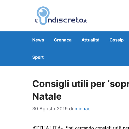
Vai
al
contenuto
News
Cronaca
Attualità
Gossip
Sport
Consigli utili per ‘sop
Natale
30 Agosto 2019
di
michael
ATTUALITÀ- Stai cercando consigli utili per 