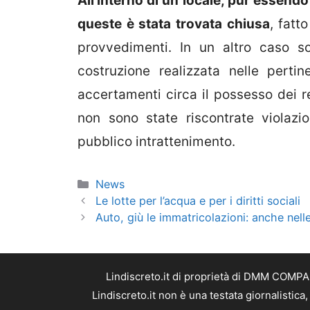
All’interno di un locale, pur essendo
queste è stata trovata chiusa
, fatt
provvedimenti. In un altro caso so
costruzione realizzata nelle perti
accertamenti circa il possesso dei rel
non sono state riscontrate violazio
pubblico intrattenimento.
Categorie
News
Le lotte per l’acqua e per i diritti sociali
Auto, giù le immatricolazioni: anche nel
Lindiscreto.it di proprietà di DMM COMPAN
Lindiscreto.it non è una testata giornalistic