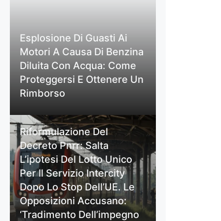
Esplosione Di Guasti Ai
Motori A Causa Di Benzina
Diluita Con Acqua: Come
Proteggersi E Ottenere Un
Rimborso
Riformulazione Del
Decreto Pnrr: Salta
L’ipotesi Del Lotto Unico
Per Il Servizio Intercity
Dopo Lo Stop Dell’UE. Le
Opposizioni Accusano:
‘Tradimento Dell’impegno