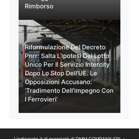
Rimborso
Riformulazione Del Decreto
Pnrr: Salta L’ipotesi Del Lotto
Unico Per Il Servizio Intercity
Dopo Lo Stop Dell’UE. Le
Opposizioni Accusano:
‘Tradimento Dell’impegno Con
I Ferrovieri’
Lindiscreto.it di proprietà di DMM COMPANY SRL -