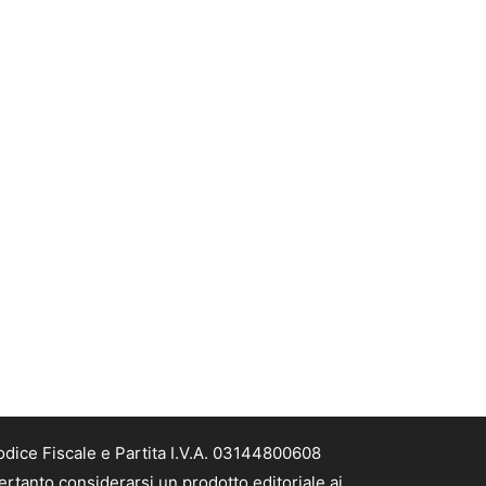
odice Fiscale e Partita I.V.A. 03144800608
ertanto considerarsi un prodotto editoriale ai