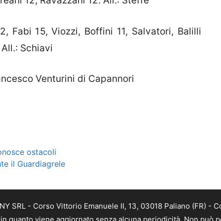
eani 12, Ravazzani 12. All.: Steffè
 Fabi 15, Viozzi, Boffini 11, Salvatori, Balilli
All.: Schiavi
ancesco Venturini di Capannori
conosce ostacoli
e il Guardiagrele
Y SRL - Corso Vittorio Emanuele II, 13, 03018 Paliano (FR) - C
a, in quanto viene aggiornato senza alcuna periodicità. Non può p