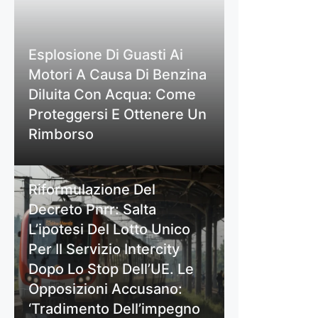
Esplosione Di Guasti Ai
Motori A Causa Di Benzina
Diluita Con Acqua: Come
Proteggersi E Ottenere Un
Rimborso
Riformulazione Del
Decreto Pnrr: Salta
L’ipotesi Del Lotto Unico
Per Il Servizio Intercity
Dopo Lo Stop Dell’UE. Le
Opposizioni Accusano:
‘Tradimento Dell’impegno