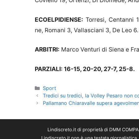
Coviello 19, Ortenzi, Di Diomede, Andr
ECOELPIDIENSE:
Torresi, Centanni 12,
ne, Romani 3, Vallasciani 3, De Leo 6. 
ARBITRI:
Marco Venturi di Siena e Fr
PARZIALI: 16-15, 20-20, 27-7, 25-8.
Categorie
Sport
Tredici su tredici, la Volley Pesaro non 
Pallamano Chiaravalle supera agevolment
Lindiscreto.it di proprietà di DMM COMPAN
Lindiscreto.it non è una testata giornalistic