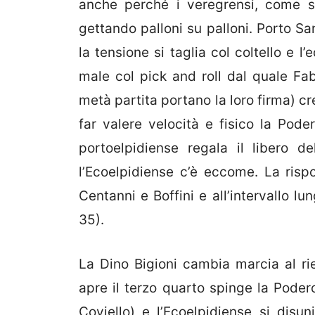
anche perché i veregrensi, come sp
gettando palloni su palloni. Porto Sa
la tensione si taglia col coltello e l
male col pick and roll dal quale Fab
metà partita portano la loro firma) 
far valere velocità e fisico la Pode
portoelpidiense regala il libero d
l’Ecoelpidiense c’è eccome. La rispos
Centanni e Boffini e all’intervallo l
35).
La Dino Bigioni cambia marcia al rien
apre il terzo quarto spinge la Poder
Coviello) e l’Ecoelpidiense si disun