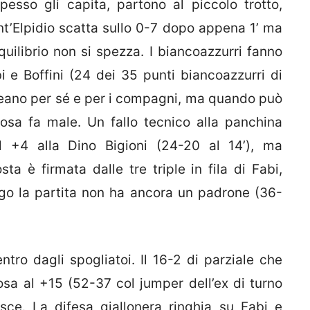
esso gli capita, partono al piccolo trotto,
nt’Elpidio scatta sullo 0-7 dopo appena 1’ ma
’equilibrio non si spezza. I biancoazzurri fanno
i e Boffini (24 dei 35 punti biancoazzurri di
creano per sé e per i compagni, ma quando può
rosa fa male. Un fallo tecnico alla panchina
el +4 alla Dino Bigioni (24-20 al 14’), ma
ta è firmata dalle tre triple in fila di Fabi,
ungo la partita non ha ancora un padrone (36-
tro dagli spogliatoi. Il 16-2 di parziale che
osa al +15 (52-37 col jumper dell’ex di turno
isce. La difesa giallonera ringhia su Fabi e