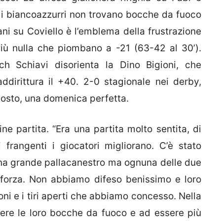
 i biancoazzurri non trovano bocche da fuoco
iani su Coviello è l’emblema della frustrazione
più nulla che piombano a -21 (63-42 al 30’).
h Schiavi disorienta la Dino Bigioni, che
ddirittura il +40. 2-0 stagionale nei derby,
posto, una domenica perfetta.
ine partita. “Era una partita molto sentita, di
 frangenti i giocatori migliorano. C’è stato
 una grande pallacanestro ma ognuna delle due
i forza. Non abbiamo difeso benissimo e loro
ioni e i tiri aperti che abbiamo concesso. Nella
dere le loro bocche da fuoco e ad essere più