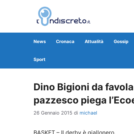
Vai
al
contenuto
News
Cronaca
Attualità
Gossip
Sport
Dino Bigioni da favo
pazzesco piega l’Eco
26 Gennaio 2015
di
michael
BASKET – Il derby è giallonero.