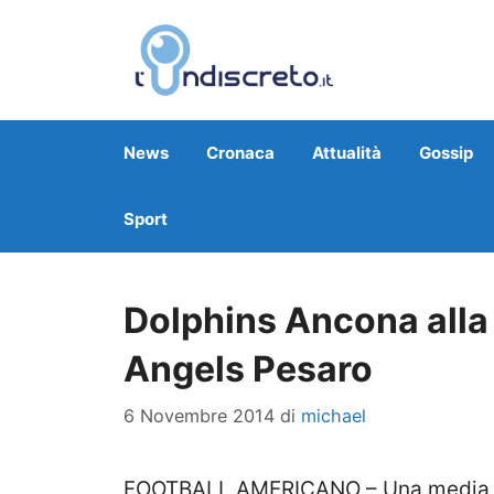
Vai
al
contenuto
News
Cronaca
Attualità
Gossip
Sport
Dolphins Ancona alla 
Angels Pesaro
6 Novembre 2014
di
michael
FOOTBALL AMERICANO – Una media di 58