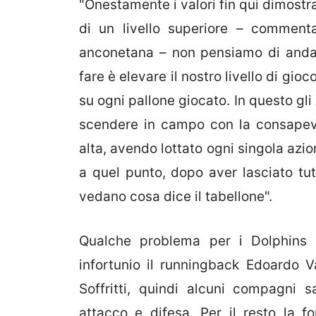
"Onestamente i valori fin qui dimostr
di un livello superiore – commen
anconetana – non pensiamo di anda
fare è elevare il nostro livello di gi
su ogni pallone giocato. In questo gl
scendere in campo con la consapev
alta, avendo lottato ogni singola azi
a quel punto, dopo aver lasciato tu
vedano cosa dice il tabellone".
Qualche problema per i Dolphins 
infortunio il runningback Edoardo Val
Soffritti, quindi alcuni compagni 
attacco e difesa. Per il resto la f