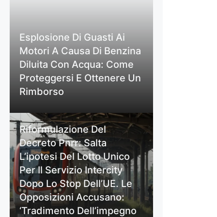
Esplosione Di Guasti Ai
Motori A Causa Di Benzina
Diluita Con Acqua: Come
Proteggersi E Ottenere Un
Rimborso
Riformulazione Del
Decreto Pnrr: Salta
L’ipotesi Del Lotto Unico
Per Il Servizio Intercity
Dopo Lo Stop Dell’UE. Le
Opposizioni Accusano:
‘Tradimento Dell’impegno