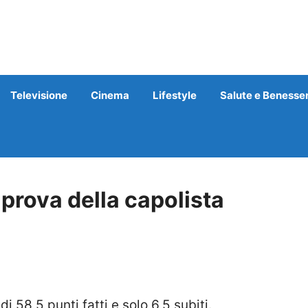
Televisione
Cinema
Lifestyle
Salute e Benesse
prova della capolista
,5 punti fatti e solo 6,5 subiti.