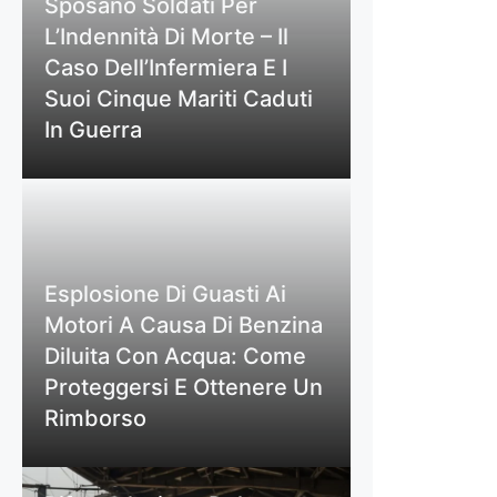
Sposano Soldati Per
L’Indennità Di Morte – Il
Caso Dell’Infermiera E I
Suoi Cinque Mariti Caduti
In Guerra
Esplosione Di Guasti Ai
Motori A Causa Di Benzina
Diluita Con Acqua: Come
Proteggersi E Ottenere Un
Rimborso