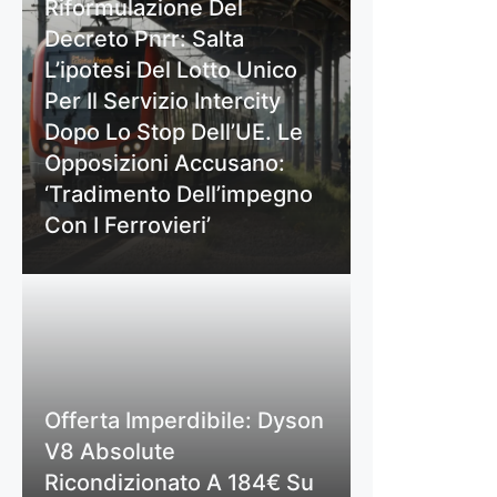
Riformulazione Del
Decreto Pnrr: Salta
L’ipotesi Del Lotto Unico
Per Il Servizio Intercity
Dopo Lo Stop Dell’UE. Le
Opposizioni Accusano:
‘Tradimento Dell’impegno
Con I Ferrovieri’
Offerta Imperdibile: Dyson
V8 Absolute
Ricondizionato A 184€ Su