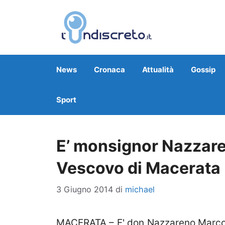
Vai
al
contenuto
News
Cronaca
Attualità
Gossip
Sport
E’ monsignor Nazzare
Vescovo di Macerata
3 Giugno 2014
di
michael
MACERATA – E' don Nazzareno Marcon