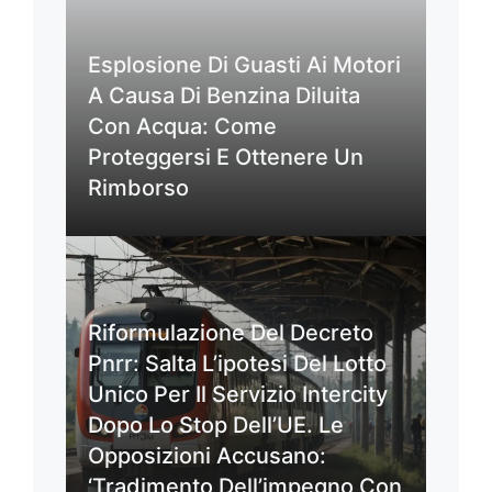
Esplosione Di Guasti Ai Motori
A Causa Di Benzina Diluita
Con Acqua: Come
Proteggersi E Ottenere Un
Rimborso
Riformulazione Del Decreto
Pnrr: Salta L’ipotesi Del Lotto
Unico Per Il Servizio Intercity
Dopo Lo Stop Dell’UE. Le
Opposizioni Accusano:
‘Tradimento Dell’impegno Con