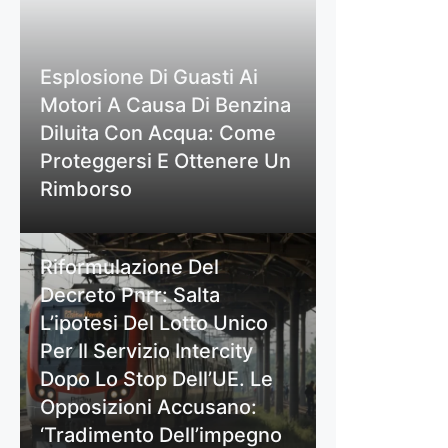
Esplosione Di Guasti Ai
Motori A Causa Di Benzina
Diluita Con Acqua: Come
Proteggersi E Ottenere Un
Rimborso
Riformulazione Del
Decreto Pnrr: Salta
L’ipotesi Del Lotto Unico
Per Il Servizio Intercity
Dopo Lo Stop Dell’UE. Le
Opposizioni Accusano:
‘Tradimento Dell’impegno