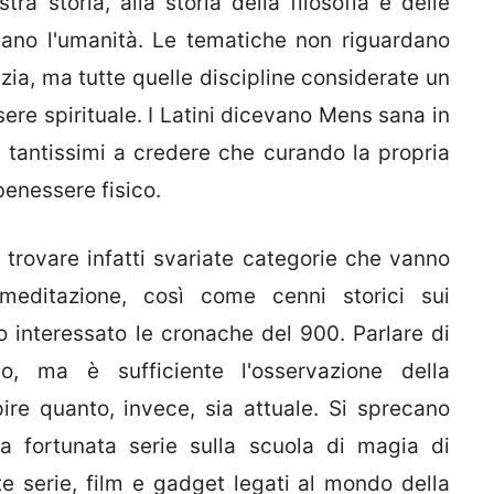
tra storia, alla storia della filosofia e delle
ano l'umanità. Le tematiche non riguardano
ia, ma tutte quelle discipline considerate un
re spirituale. I Latini dicevano Mens sana in
 tantissimi a credere che curando la propria
benessere fisico.
 trovare infatti svariate categorie che vanno
 meditazione, così come cenni storici sui
 interessato le cronache del 900. Parlare di
, ma è sufficiente l'osservazione della
re quanto, invece, sia attuale. Si sprecano
la fortunata serie sulla scuola di magia di
e serie, film e gadget legati al mondo della