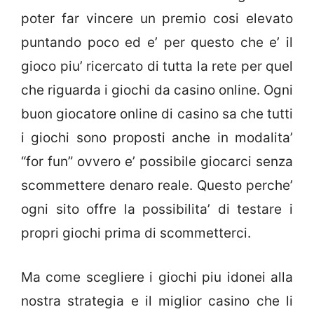
poter far vincere un premio cosi elevato
puntando poco ed e’ per questo che e’ il
gioco piu’ ricercato di tutta la rete per quel
che riguarda i giochi da casino online. Ogni
buon giocatore online di casino sa che tutti
i giochi sono proposti anche in modalita’
“for fun” ovvero e’ possibile giocarci senza
scommettere denaro reale. Questo perche’
ogni sito offre la possibilita’ di testare i
propri giochi prima di scommetterci.
Ma come scegliere i giochi piu idonei alla
nostra strategia e il miglior casino che li