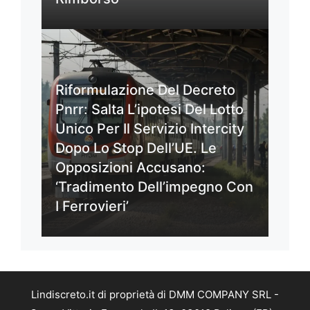
Riformulazione Del Decreto
Pnrr: Salta L’ipotesi Del Lotto
Unico Per Il Servizio Intercity
Dopo Lo Stop Dell’UE. Le
Opposizioni Accusano:
‘Tradimento Dell’impegno Con
I Ferrovieri’
Lindiscreto.it di proprietà di DMM COMPANY SRL -