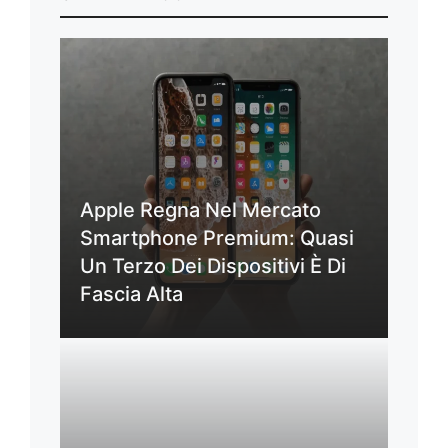
Apple Regna Nel Mercato
Smartphone Premium: Quasi
Un Terzo Dei Dispositivi È Di
Fascia Alta