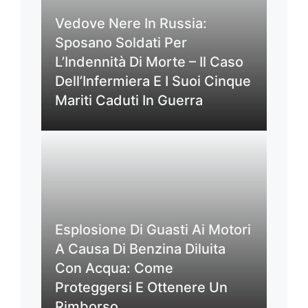
Vedove Nere In Russia:
Sposano Soldati Per
L’Indennità Di Morte – Il Caso
Dell’Infermiera E I Suoi Cinque
Mariti Caduti In Guerra
Esplosione Di Guasti Ai Motori
A Causa Di Benzina Diluita
Con Acqua: Come
Proteggersi E Ottenere Un
Rimborso