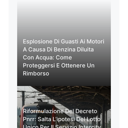
Esplosione Di Guasti Ai Motori
A Causa Di Benzina Diluita
Con Acqua: Come
Proteggersi E Ottenere Un
Rimborso
Riformulazione Del Decreto
Pnrr: Salta L’ipotesi Del Lotto
Unico Per Il Servizio Intercity