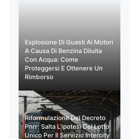
Esplosione Di Guasti Ai Motori
A Causa Di Benzina Diluita
Con Acqua: Come
Proteggersi E Ottenere Un
Rimborso
Riformulazione Del Decreto
Pnrr: Salta L’ipotesi Del Lotto
Unico Per Il Servizio Intercity