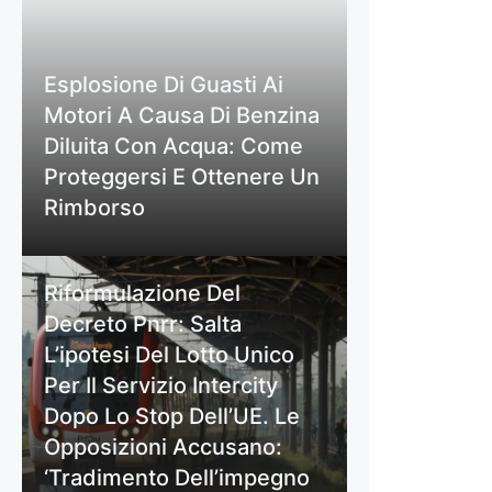
Esplosione Di Guasti Ai
Motori A Causa Di Benzina
Diluita Con Acqua: Come
Proteggersi E Ottenere Un
Rimborso
Riformulazione Del
Decreto Pnrr: Salta
L’ipotesi Del Lotto Unico
Per Il Servizio Intercity
Dopo Lo Stop Dell’UE. Le
Opposizioni Accusano:
‘Tradimento Dell’impegno