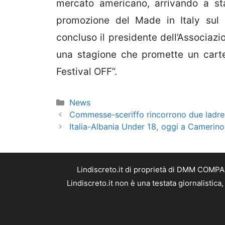
mercato americano, arrivando a sta
promozione del Made in Italy sul 
concluso il presidente dell’Associaz
una stagione che promette un cartel
Festival OFF”.
Categorie
News
Commesse-sceriffo rincorrono due ladre 
Italia-Albania Under 18, oggi a Camerino 
Lindiscreto.it di proprietà di DMM COMPAN
Lindiscreto.it non è una testata giornalistic