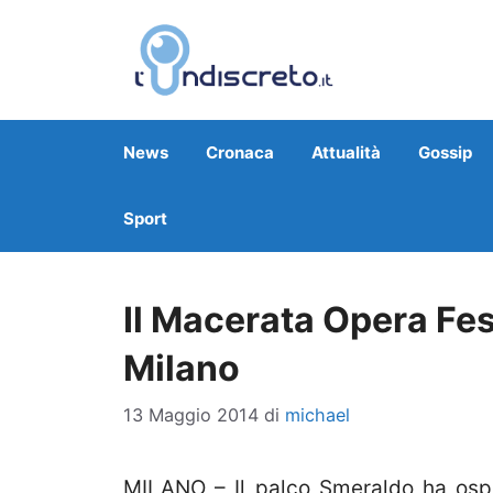
Vai
al
contenuto
News
Cronaca
Attualità
Gossip
Sport
Il Macerata Opera Fes
Milano
13 Maggio 2014
di
michael
MILANO – Il palco Smeraldo ha osp