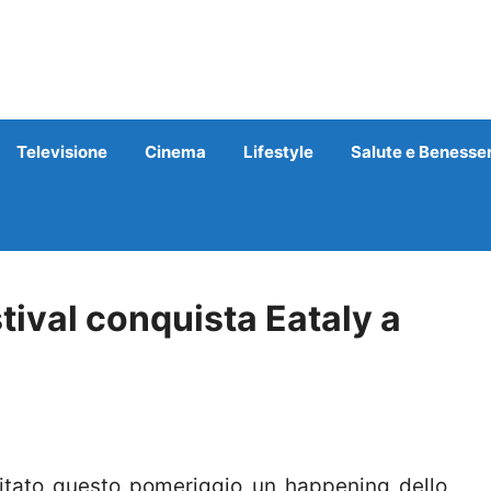
Televisione
Cinema
Lifestyle
Salute e Benesse
tival conquista Eataly a
itato questo pomeriggio un happening dello