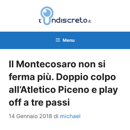
Vai
al
contenuto
Menu
Il Montecosaro non si
ferma più. Doppio colpo
all’Atletico Piceno e play
off a tre passi
14 Gennaio 2018
di
michael