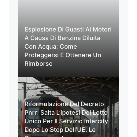
Esplosione Di Guasti Ai Motori
A Causa Di Benzina Diluita
Con Acqua: Come
Proteggersi E Ottenere Un
Rimborso
Riformulazione Del Decreto
Pnrr: Salta L’ipotesi Del Lotto
Unico Per Il Servizio Intercity
Dopo Lo Stop Dell’UE. Le