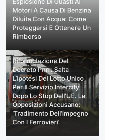
Esplosione Di Guasti Ai
Motori A Causa Di Benzina
Diluita Con Acqua: Come
Proteggersi E Ottenere Un
Rimborso
Riformulazione Del
Decreto Pnrr: Salta
L’ipotesi Del Lotto Unico
Per Il Servizio Intercity
Dopo Lo Stop Dell’UE. Le
Opposizioni Accusano:
‘Tradimento Dell’impegno
Con I Ferrovieri’