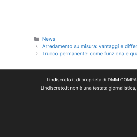
Categorie
News
Arredamento su misura: vantaggi e diffe
Trucco permanente: come funziona e quali
Lindiscreto.it di proprietà di DMM COMPAN
Lindiscreto.it non è una testata giornalistic