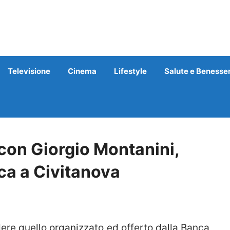
Televisione
Cinema
Lifestyle
Salute e Benesse
 con Giorgio Montanini,
a a Civitanova
re quello organizzato ed offerto dalla Banca