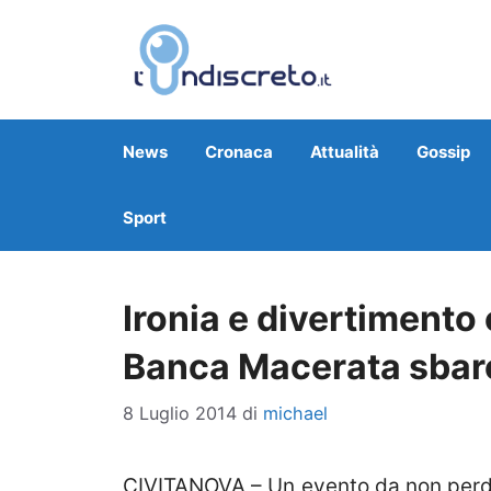
Vai
al
contenuto
News
Cronaca
Attualità
Gossip
Sport
Ironia e divertimento
Banca Macerata sbarc
8 Luglio 2014
di
michael
CIVITANOVA – Un evento da non perde