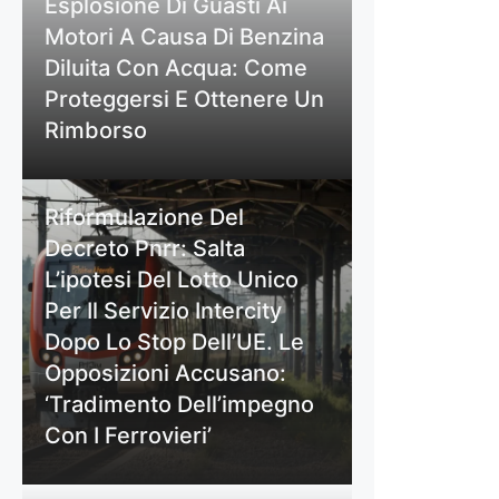
Esplosione Di Guasti Ai
Motori A Causa Di Benzina
Diluita Con Acqua: Come
Proteggersi E Ottenere Un
Rimborso
Riformulazione Del
Decreto Pnrr: Salta
L’ipotesi Del Lotto Unico
Per Il Servizio Intercity
Dopo Lo Stop Dell’UE. Le
Opposizioni Accusano:
‘Tradimento Dell’impegno
Con I Ferrovieri’