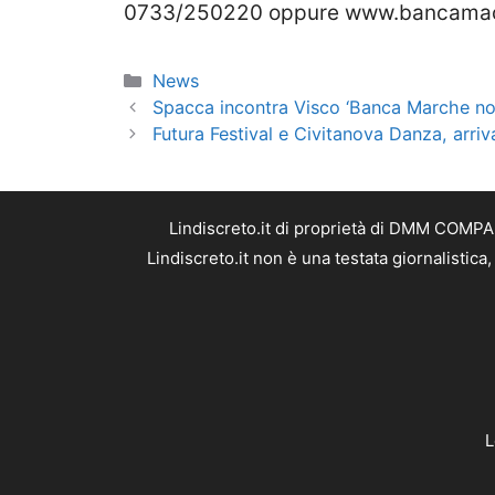
0733/250220 oppure www.bancamace
Categorie
News
Spacca incontra Visco ‘Banca Marche non
Futura Festival e Civitanova Danza, arriv
Lindiscreto.it di proprietà di DMM COMPAN
Lindiscreto.it non è una testata giornalistic
L