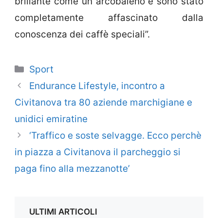
brillante come un arcobaleno e sono stato
completamente affascinato dalla
conoscenza dei caffè speciali”.
Categorie
Sport
Endurance Lifestyle, incontro a
Civitanova tra 80 aziende marchigiane e
unidici emiratine
‘Traffico e soste selvagge. Ecco perchè
in piazza a Civitanova il parcheggio si
paga fino alla mezzanotte’
ULTIMI ARTICOLI