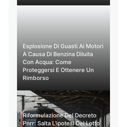
Esplosione Di Guasti Ai Motori
A Causa Di Benzina Diluita
Con Acqua: Come
Proteggersi E Ottenere Un
Rimborso
Riformulazione Del Decreto
Pnrr: Salta L’ipotesi Del Lotto