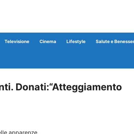
Televisione
Cinema
Lifestyle
Salute e Benesse
nti. Donati:“Atteggiamento
elle apparenze.