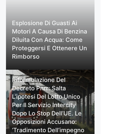
Esplosione Di Guasti Ai
Motori A Causa Di Benzina
Diluita Con Acqua: Come
Proteggersi E Ottenere Un
Rimborso
Riformulazione Del
Decreto Pnrr: Salta
L’ipotesi Del Lotto Unico
Per Il Servizio Intercity
Dopo Lo Stop Dell’UE. Le
Opposizioni Accusano:
‘Tradimento Dell’impegno