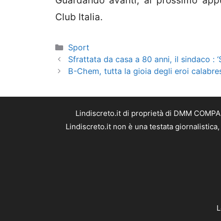
Guardando avanti, al prossimo app
Club Italia.
Categorie
Sport
Sfrattata da casa a 80 anni, il sindaco : 
B-Chem, tutta la gioia degli eroi calabre
Lindiscreto.it di proprietà di DMM COMPAN
Lindiscreto.it non è una testata giornalistic
L