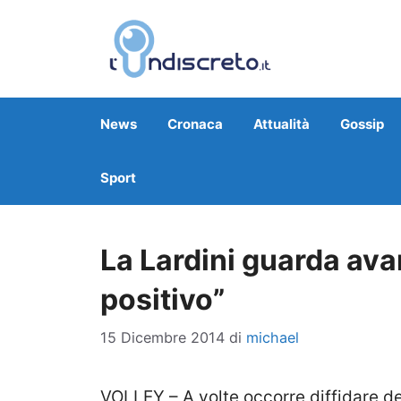
Vai
al
contenuto
News
Cronaca
Attualità
Gossip
Sport
La Lardini guarda ava
positivo”
15 Dicembre 2014
di
michael
VOLLEY – A volte occorre diffidare d