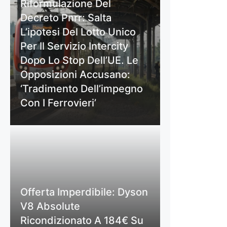
Riformulazione Del
Decreto Pnrr: Salta
L’ipotesi Del Lotto Unico
Per Il Servizio Intercity
Dopo Lo Stop Dell’UE. Le
Opposizioni Accusano:
‘Tradimento Dell’impegno
Con I Ferrovieri’
Offerta Imperdibile: Dyson
V8 Absolute
Ricondizionato A 184€ Su