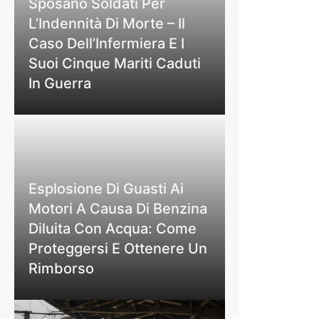
Sposano Soldati Per
L’Indennità Di Morte – Il
Caso Dell’Infermiera E I
Suoi Cinque Mariti Caduti
In Guerra
Esplosione Di Guasti Ai
Motori A Causa Di Benzina
Diluita Con Acqua: Come
Proteggersi E Ottenere Un
Rimborso