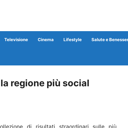
Televisione
Cinema
Lifestyle
Salute e Benesse
la regione più social
zione di risultati straordinari sulle più