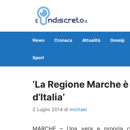
Vai
al
contenuto
News
Cronaca
Attualità
Gossip
Sport
‘La Regione Marche è 
d’Italia’
2 Luglio 2014
di
michael
MARCHE – Una vera e propria colle