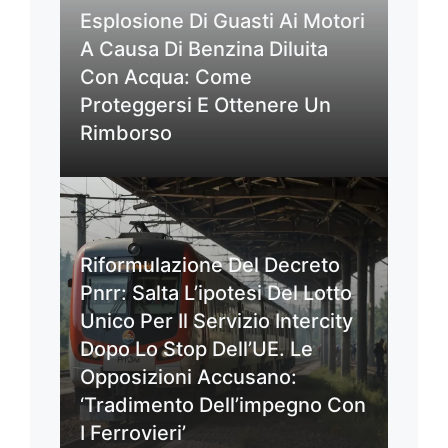
Esplosione Di Guasti Ai Motori
A Causa Di Benzina Diluita
Con Acqua: Come
Proteggersi E Ottenere Un
Rimborso
Riformulazione Del Decreto
Pnrr: Salta L’ipotesi Del Lotto
Unico Per Il Servizio Intercity
Dopo Lo Stop Dell’UE. Le
Opposizioni Accusano:
‘Tradimento Dell’impegno Con
I Ferrovieri’