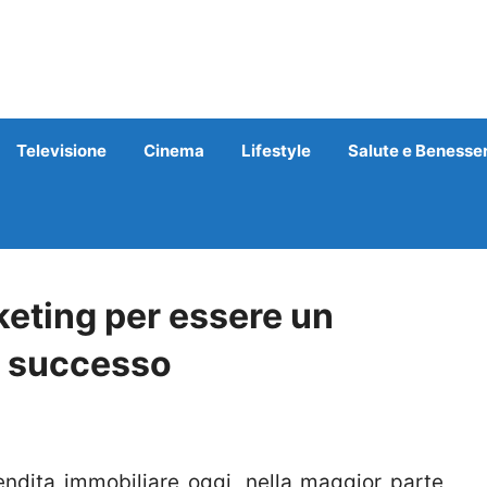
Televisione
Cinema
Lifestyle
Salute e Benesse
keting per essere un
i successo
ndita immobiliare oggi, nella maggior parte