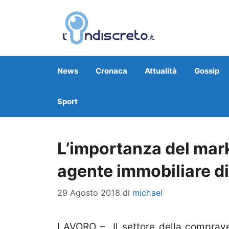
Vai
al
contenuto
News
Cronaca
Attualità
Gossip
Sport
L’importanza del mar
agente immobiliare d
29 Agosto 2018
di
michael
LAVORO – Il settore della comprave