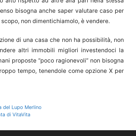
alto rispetto ad altre alla pari nella stessa
senso bisogna anche saper valutare caso per
o scopo, non dimentichiamolo, è vendere.
ione di una casa che non ha possibilità, non
dere altri immobili migliori investendoci la
mani proposte “poco ragionevoli” non bisogna
 troppo tempo, tenendole come opzione X per
sa del Lupo Merlino
ta di VitaVita