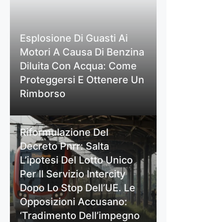
Esplosione Di Guasti Ai
Motori A Causa Di Benzina
Diluita Con Acqua: Come
Proteggersi E Ottenere Un
Rimborso
Riformulazione Del
Decreto Pnrr: Salta
L’ipotesi Del Lotto Unico
Per Il Servizio Intercity
Dopo Lo Stop Dell’UE. Le
Opposizioni Accusano:
‘Tradimento Dell’impegno