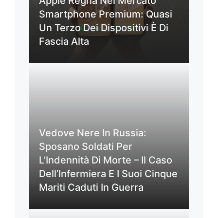
Apple Regna Nel Mercato
Smartphone Premium: Quasi
Un Terzo Dei Dispositivi È Di
Fascia Alta
Vedove Nere In Russia:
Sposano Soldati Per
L’Indennità Di Morte – Il Caso
Dell’Infermiera E I Suoi Cinque
Mariti Caduti In Guerra