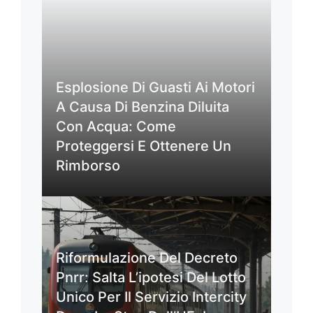
Esplosione Di Guasti Ai Motori
A Causa Di Benzina Diluita
Con Acqua: Come
Proteggersi E Ottenere Un
Rimborso
Riformulazione Del Decreto
Pnrr: Salta L’ipotesi Del Lotto
Unico Per Il Servizio Intercity