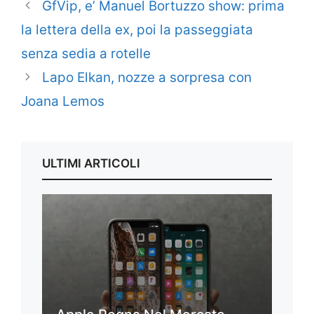
GfVip, e’ Manuel Bortuzzo show: prima
la lettera della ex, poi la passeggiata
senza sedia a rotelle
Lapo Elkan, nozze a sorpresa con
Joana Lemos
ULTIMI ARTICOLI