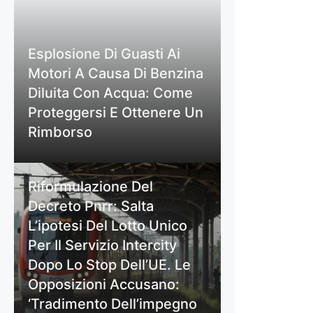
Esplosione Di Guasti Ai
Motori A Causa Di Benzina
Diluita Con Acqua: Come
Proteggersi E Ottenere Un
Rimborso
Riformulazione Del
Decreto Pnrr: Salta
L’ipotesi Del Lotto Unico
Per Il Servizio Intercity
Dopo Lo Stop Dell’UE. Le
Opposizioni Accusano:
‘Tradimento Dell’impegno