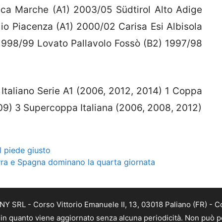
ca Marche (A1) 2003/05 Südtirol Alto Adige
o Piacenza (A1) 2000/02 Carisa Esi Albisola
1998/99 Lovato Pallavolo Fossò (B2) 1997/98
Italiano Serie A1 (2006, 2012, 2014) 1 Coppa
09) 3 Supercoppa Italiana (2006, 2008, 2012)
l piede giusto
erra e Spagna dominano la quarta giornata
Y SRL - Corso Vittorio Emanuele II, 13, 03018 Paliano (FR) - C
a, in quanto viene aggiornato senza alcuna periodicità. Non può p