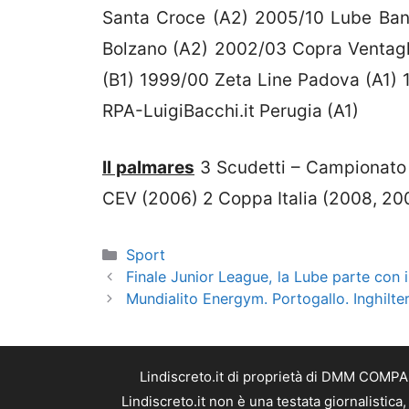
Santa Croce (A2) 2005/10 Lube Ban
Bolzano (A2) 2002/03 Copra Ventagli
(B1) 1999/00 Zeta Line Padova (A1) 
RPA-LuigiBacchi.it Perugia (A1)
Il palmares
3 Scudetti – Campionato 
CEV (2006) 2 Coppa Italia (2008, 20
Categorie
Sport
Finale Junior League, la Lube parte con i
Mundialito Energym. Portogallo. Inghilt
Lindiscreto.it di proprietà di DMM COMPAN
Lindiscreto.it non è una testata giornalistic