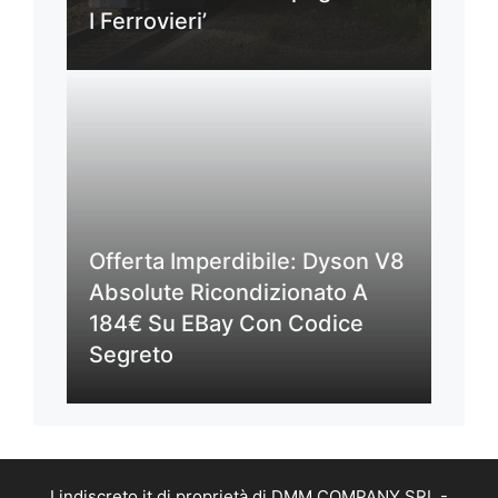
I Ferrovieri’
Offerta Imperdibile: Dyson V8
Absolute Ricondizionato A
184€ Su EBay Con Codice
Segreto
Lindiscreto.it di proprietà di DMM COMPANY SRL -