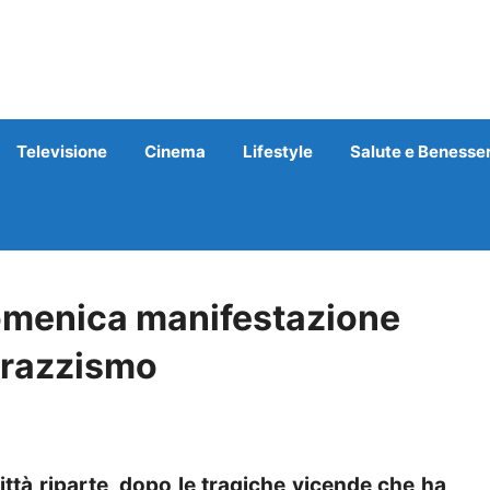
Televisione
Cinema
Lifestyle
Salute e Benesse
domenica manifestazione
l razzismo
ttà riparte, dopo le tragiche vicende che ha