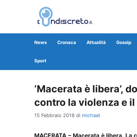
Vai
al
contenuto
News
Cronaca
Attualità
Gossip
Sport
‘Macerata è libera’, 
contro la violenza e i
15 Febbraio 2018
di
michael
MACERATA – Macerata è libera. La ci