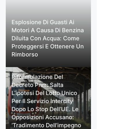
Esplosione Di Guasti Ai
Motori A Causa Di Benzina
Diluita Con Acqua: Come
Proteggersi E Ottenere Un
Rimborso
Riformulazione Del
Decreto Pnrr: Salta
L’ipotesi Del Lotto Unico
Per Il Servizio Intercity
Dopo Lo Stop Dell’UE. Le
Opposizioni Accusano:
‘Tradimento Dell’impegno