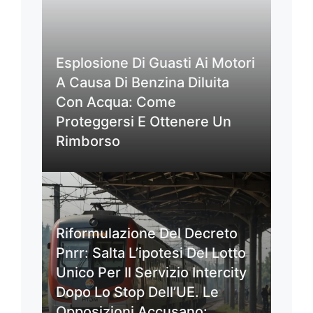
Esplosione Di Guasti Ai Motori
A Causa Di Benzina Diluita
Con Acqua: Come
Proteggersi E Ottenere Un
Rimborso
Riformulazione Del Decreto
Pnrr: Salta L’ipotesi Del Lotto
Unico Per Il Servizio Intercity
Dopo Lo Stop Dell’UE. Le
Opposizioni Accusano: