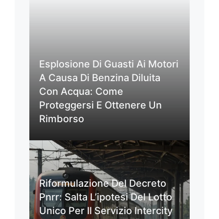
Esplosione Di Guasti Ai Motori
A Causa Di Benzina Diluita
Con Acqua: Come
Proteggersi E Ottenere Un
Rimborso
Riformulazione Del Decreto
Pnrr: Salta L’ipotesi Del Lotto
Unico Per Il Servizio Intercity