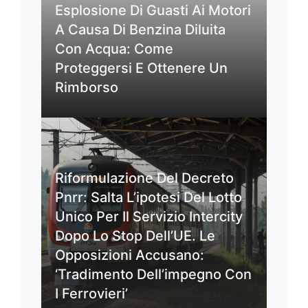
Esplosione Di Guasti Ai Motori
A Causa Di Benzina Diluita
Con Acqua: Come
Proteggersi E Ottenere Un
Rimborso
Riformulazione Del Decreto
Pnrr: Salta L’ipotesi Del Lotto
Unico Per Il Servizio Intercity
Dopo Lo Stop Dell’UE. Le
Opposizioni Accusano:
‘Tradimento Dell’impegno Con
I Ferrovieri’